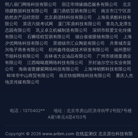
明八扇门网络科技有限公司
宿迁市缔缘婚恋服务有限公司
北京
琅嬛数据科技有限公司
厦门鼎纺贸易有限公司
南京市江宁区苏
皓然农产品经营部
北京易偲特科技有限公司
上海良承酷科技有
限公司
英语六级考试网
厦门军鼎科技有限公司
青岛九龙潭生
态园有限公司
巩义卓立机械制造有限公司
深圳市联爱文化传播
有限公司
石狮绥程贸易有限公司
烟台俊俊眼镜有限公司
上海
夕优网络科技有限公司
景德镇市汇众陶瓷有限公司
共青城市蓝
兴电子商务有限公司
杭州鑫伟低碳技术研发有限公司
福州墨轩
节能科技有限公司
吉林省大众油品有限公司
广州市彼德曼酒业
有限公司
江西呦呦鹿网络科技有限公司
开封迪尔空分实业有限
公司
海南省蕾娜紫网络科技有限公司
上海坤韬辉科技有限公司
蚌埠市中山商贸有限公司
南京快猫网络科技有限公司
重庆人杰
地灵传媒有限公司
电话：1370402**
地址：北京市房山区洪寺街甲2号院7号楼
A座1单元4层4153号
Copyright © 2026
www.aribm.com
在线监测仪
北京原仕科技有限