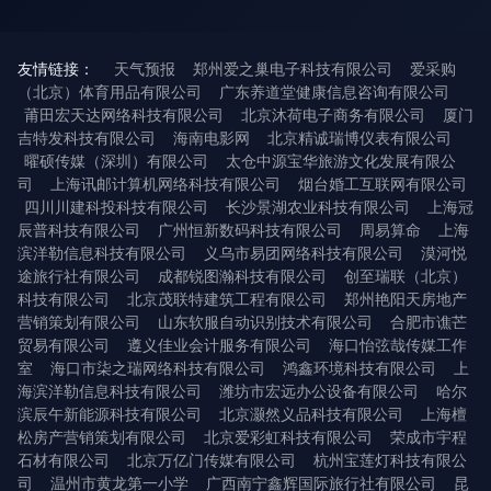
友情链接：
天气预报
郑州爱之巢电子科技有限公司
爱采购
（北京）体育用品有限公司
广东养道堂健康信息咨询有限公司
莆田宏天达网络科技有限公司
北京沐荷电子商务有限公司
厦门
吉特发科技有限公司
海南电影网
北京精诚瑞博仪表有限公司
曜硕传媒（深圳）有限公司
太仓中源宝华旅游文化发展有限公
司
上海讯邮计算机网络科技有限公司
烟台婚工互联网有限公司
四川川建科投科技有限公司
长沙景湖农业科技有限公司
上海冠
辰普科技有限公司
广州恒新数码科技有限公司
周易算命
上海
滨洋勒信息科技有限公司
义乌市易团网络科技有限公司
漠河悦
途旅行社有限公司
成都锐图瀚科技有限公司
创至瑞联（北京）
科技有限公司
北京茂联特建筑工程有限公司
郑州艳阳天房地产
营销策划有限公司
山东软服自动识别技术有限公司
合肥市谯芒
贸易有限公司
遵义佳业会计服务有限公司
海口怡弦哉传媒工作
室
海口市柒之瑞网络科技有限公司
鸿鑫环境科技有限公司
上
海滨洋勒信息科技有限公司
潍坊市宏远办公设备有限公司
哈尔
滨辰午新能源科技有限公司
北京灏然义品科技有限公司
上海檀
松房产营销策划有限公司
北京爱彩虹科技有限公司
荣成市宇程
石材有限公司
北京万亿门传媒有限公司
杭州宝莲灯科技有限公
司
温州市黄龙第一小学
广西南宁鑫辉国际旅行社有限公司
昆